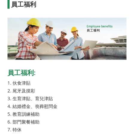
員工福利
員工福利:
1. 伙食津貼
2. 尾牙及摸彩
3. 生育津貼、育兒津貼
4. 結婚禮金、喪葬慰問金
5. 教育訓練補助
6. 部門聚餐補助
7. 特休