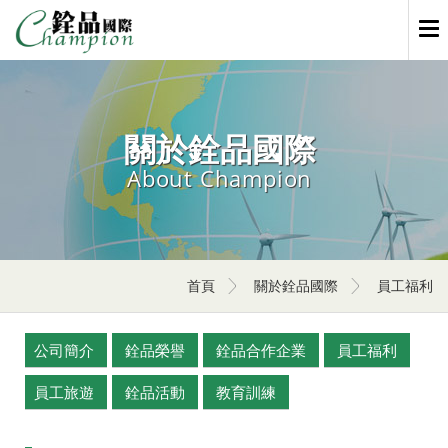
Men
關於銓品國際
About Champion
首頁
關於銓品國際
員工福利
公司簡介
銓品榮譽
銓品合作企業
員工福利
員工旅遊
銓品活動
教育訓練